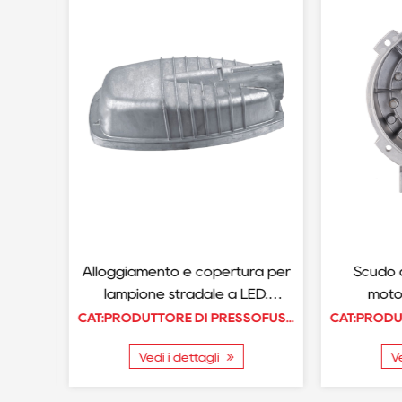
n
Alloggiamento e copertura per
Scudo di
tivi
lampione stradale a LED.
motor
Fusione in alluminio ad alta
rivest
CAT:PRODUTTORE DI PRESSOFUSIONE DI FANALI STRADALI/LUCI A LED
CAT:PRODUTTORE DI PRESSOFUSIONE DI FANALI STRADALI/LUCI A LED
i
pressione
Vedi i dettagli
Ve