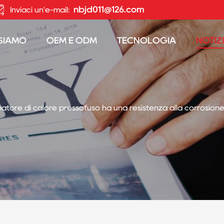
nbjd011@126.com
Inviaci un'e-mail:
 SIAMO
OEM E ODM
TECNOLOGIA
NOTIZ
ipatore di calore pressofuso ha una resistenza alla corrosione