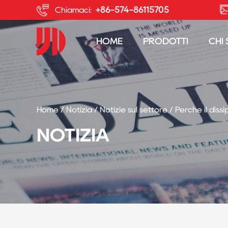
+86-574-86115705
Chiamaci:
HOME
PRODOTTI
CHI
Home
/
Notizia
/
Notizie sul settore
/
Perché il diss
NOTIZIA