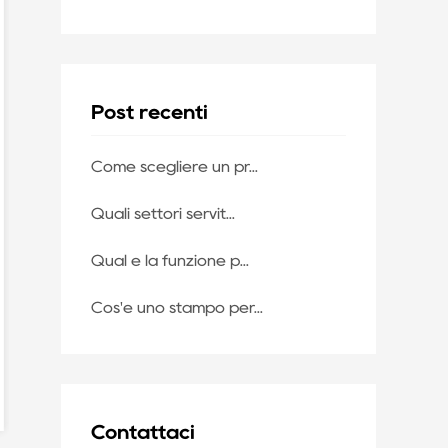
Post recenti
Come scegliere un pr...
Quali settori servit...
Qual è la funzione p...
Operatore di porte industriali o
Tamburi di soll
Cos'è uno stampo per...
alloggiamento del cambio del
alluminio da morire 
carrello elevatore in alluminio
lavora
CAT:PRODUTTORE DI PRESSOFUSIONE DI SCATOLE PER CAMBIO
Vedi i dettagli
Vedi i dett
Contattaci