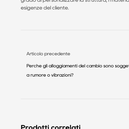
grado di personalizzare la struttura, i material
qualità:
esigenze del cliente.
1.3
3.
Capacità
di
consegna
e
Articolo precedente
rete
Perché gli alloggiamenti del cambio sono sogget
logistica:
a rumore o vibrazioni?
1.4
4.
Servizio
clienti
e
capacità
di
Prodotti correlati