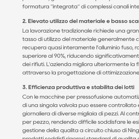
2.
formatura "integrata" di complessi canali inter
Elevato
2. Elevato utilizzo del materiale e basso sca
utilizzo
La lavorazione tradizionale richiede una gran
del
tasso di utilizzo del materiale generalmente c
materiale
recupera quasi interamente l’alluminio fuso, r
e
superiore al 90%, riducendo significativamente
basso
dei rifiuti. L'azienda migliora ulteriormente la 
scarto:
attraverso la progettazione di ottimizzazione
0.3
3.
3. Efficienza produttiva e stabilità dei lotti
Efficienza
Con le macchine per pressofusione automatizz
produttiva
di una singola valvola può essere controllat
e
giornaliera di diverse migliaia di pezzi. Al con
stabilità
per pezzo, rendendo difficile soddisfare le es
dei
gestione della qualità a circuito chiuso di Nin
lotti
prodotti soddisfi rigorosi standard di qualità e