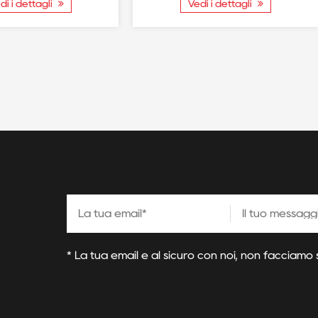
di i dettagli
Vedi i dettagli
* La tua email è al sicuro con noi, non facciamo