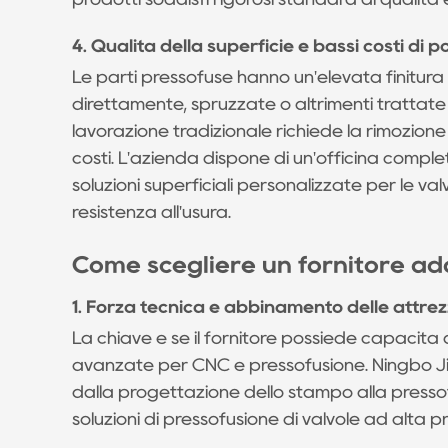
0.4
4.
4. Qualità della superficie e bassi costi di
Qualità
Le parti pressofuse hanno un'elevata finitur
della
direttamente, spruzzate o altrimenti trattate 
superficie
lavorazione tradizionale richiede la rimozio
e
costi. L'azienda dispone di un'officina complet
bassi
soluzioni superficiali personalizzate per le val
costi
resistenza all'usura.
di
post-
Come scegliere un fornitore ada
elaborazione
1
1. Forza tecnica e abbinamento delle attre
Come
La chiave è se il fornitore possiede capaci
scegliere
avanzate per CNC e pressofusione. Ningbo Ji
un
dalla progettazione dello stampo alla presso
fornitore
soluzioni di pressofusione di valvole ad alta p
adatto