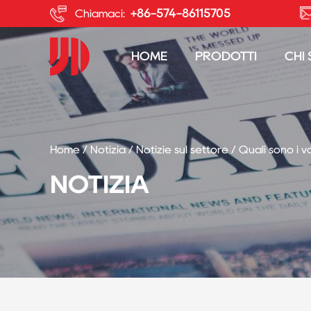
+86-574-86115705
Chiamaci:
HOME
PRODOTTI
CHI
Home
/
Notizia
/
Notizie sul settore
/
Quali sono i v
NOTIZIA