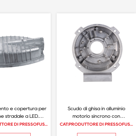
nto e copertura per
Scudo di ghisa in alluminio
e stradale a LED.
motorio sincrono con
in alluminio ad alta
rivestimento in polvere
CAT:PRODUTTORE DI PRESSOFUSIONE DI FANALI STRADALI/LUCI A LED
CAT:PRODUTTORE DI PRESSOFUSIONE DI PARTI PER MOTORE
pressione