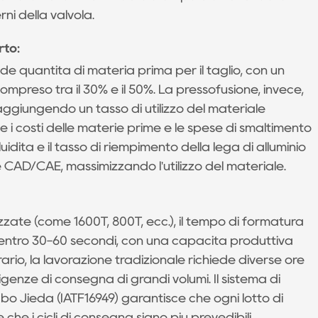
ni della valvola.
rto:
de quantità di materia prima per il taglio, con un
ompreso tra il 30% e il 50%. La pressofusione, invece,
aggiungendo un tasso di utilizzo del materiale
 i costi delle materie prime e le spese di smaltimento
fluidità e il tasso di riempimento della lega di alluminio
 CAD/CAE, massimizzando l'utilizzo del materiale.
ate (come 1600T, 800T, ecc.), il tempo di formatura
o entro 30-60 secondi, con una capacità produttiva
trario, la lavorazione tradizionale richiede diverse ore
igenze di consegna di grandi volumi. Il sistema di
gbo Jieda (IATF16949) garantisce che ogni lotto di
 che i cicli di consegna siano più prevedibili.