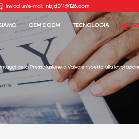
nbjd011@126.com
Inviaci un'e-mail:
 SIAMO
OEM E ODM
TECNOLOGIA
NOTIZ
antaggi della Pressofusione a Valvole rispetto alla lavorazion