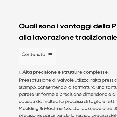
Quali sono i vantaggi della 
alla lavorazione tradizional
Contenuto
0.1
1. Alta precisione e strutture complesse:
1.
Alta
Pressofusione di valvole
utilizza l'alta press
precisione
stampo, consentendo la formatura una tantu
e
parete uniforme e precisione dimensionale di ±
strutture
causati da molteplici processi di taglio e rett
complesse:
Moulding & Machine Co., Ltd. possiede oltre 8
0.2
precisione, garantendo la replica precisa dell