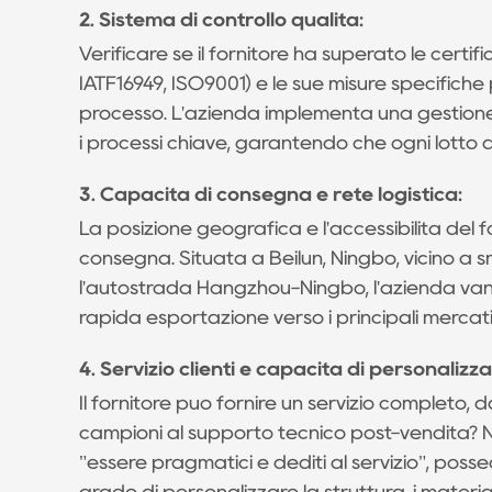
di
2. Sistema di controllo qualità:
pressofusione
Verificare se il fornitore ha superato le certif
di
IATF16949, ISO9001) e le sue misure specifiche pe
valvole?
processo. L'azienda implementa una gestione a 
1.1
i processi chiave, garantendo che ogni lotto di
1.
Forza
3. Capacità di consegna e rete logistica:
tecnica
La posizione geografica e l'accessibilità del f
e
consegna. Situata a Beilun, Ningbo, vicino a s
abbinamento
l'autostrada Hangzhou-Ningbo, l'azienda van
delle
rapida esportazione verso i principali mercati 
attrezzature
4. Servizio clienti e capacità di personalizz
1.2
2.
Il fornitore può fornire un servizio completo, 
Sistema
campioni al supporto tecnico post-vendita? Ni
di
"essere pragmatici e dediti al servizio", pos
controllo